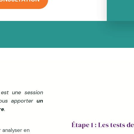
est une session
 vous apporter
un
re
.
Étape 1 : Les tests d
 analyser en