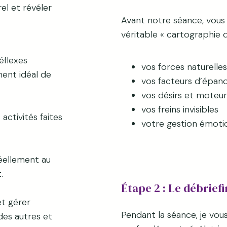
l et révéler
Avant notre séance, vous 
véritable « cartographie 
éflexes
vos forces naturelles
ent idéal de
vos facteurs d’épan
vos désirs et moteu
vos freins invisibles
 activités faites
votre gestion émoti
éellement au
.
Étape 2 : Le débrief
et gérer
Pendant la séance, je vous
des autres et