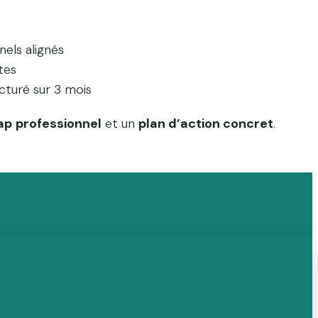
nels alignés
tes
ucturé sur 3 mois
ap
professionnel
et un
plan d’action concret
.