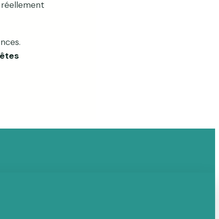
z réellement
nces.
 êtes