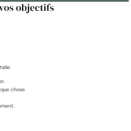
vos objectifs
alle.
r.
elque chose
iment.